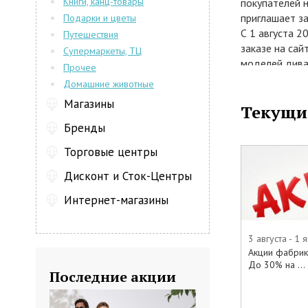
Книги, канц-товары
покупателей 
приглашает з
Подарки и цветы
С 1 августа 2
Путешествия
заказе на сай
Супермаркеты, ТЦ
моделей дива
Прочее
В акции учас
Домашние животные
• 8 Марта
Магазины
Текущи
• Anderssen
• Tanagra»
Бренды
• RoyBosh
Торговые центры
• Albert&Shte
• Dream Land
Дисконт и Сток-Центры
Интернет-магазины
И многие друг
Приходите в н
онлайн-катало
3 августа - 1 
долго мечтал
Акции фабрики
До 30% на ...
Последние акции