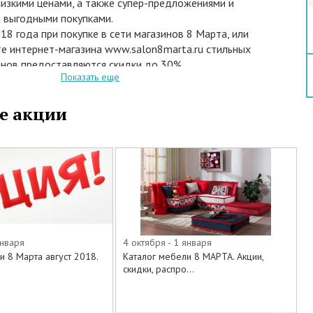
низкими ценами, а также супер-предложениями и
а выгодными покупками.
018 года при покупке в сети магазинов 8 Марта, или
те интернет-магазина www.salon8marta.ru стильных
нов предоставляются скидки до 30%.
Показать еще
твуют следующие фабрики:
е акции
in
ие.
аши салоны, или заказывайте из специального
га на официальном сайте 8 Марта все то, о чем так
января
4 октября - 1 января
и по самым минимальным ценам.
 8 Марта август 2018.
Каталог мебели 8 МАРТА. Акции,
скидки, распро...