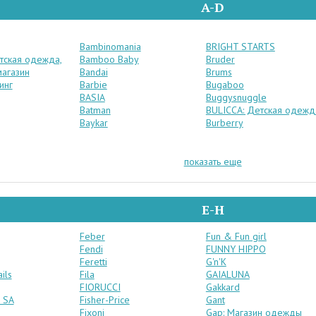
A-D
Bambinomania
BRIGHT STARTS
етская одежда,
Bamboo Baby
Bruder
магазин
Bandai
Brums
инг
Barbie
Bugaboo
BASIA
Buggysnuggle
Batman
BULICCA: Детская одежд
Baykar
Burberry
показать еще
E-H
Feber
Fun & Fun girl
Fendi
FUNNY HIPPO
Feretti
G'n'K
ils
Fila
GAIALUNA
FIORUCCI
Gakkard
 SA
Fisher-Price
Gant
Fixoni
Gap: Магазин одежды