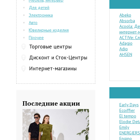
Мебель, интерьер
Для детей
Электроника
Abeko
Absorba
Авто
Acoola: Д
Ювелирные изделия
интернет-
Прочее
ACTIVe: Сл
Adagio
Торговые центры
Adio
AHSEN
Дисконт и Сток-Центры
Интернет-магазины
Последние акции
Early Days
Ecoiffier
El tempo
Elodie Deta
Emily
ENERGIERS
Engino