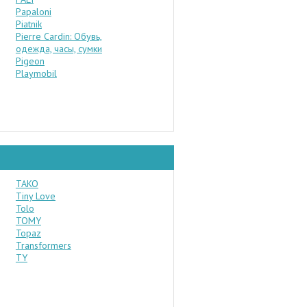
Papaloni
Piatnik
Pierre Cardin: Обувь,
одежда, часы, сумки
Pigeon
Playmobil
TAKO
Tiny Love
Tolo
TOMY
Topaz
Transformers
TY