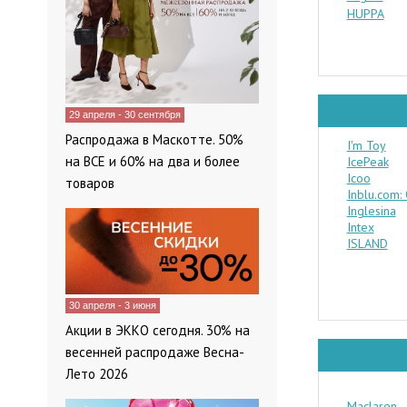
HUPPA
29 апреля - 30 сентября
Распродажа в Маскотте. 50%
I'm Toy
на ВСЕ и 60% на два и более
IcePeak
Icoo
товаров
Inblu.com:
Inglesina
Intex
ISLAND
30 апреля - 3 июня
Акции в ЭККО сегодня. 30% на
весенней распродаже Весна-
Лето 2026
Maclaren