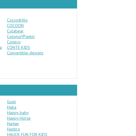
Coccodrillo
COCOON
Colabear
ColomaYPastor
Coneco
а
CONTE KIDS
Convertible designs
Gusti
Haba
Happy baby
Happy Horse
Hartan
Hasbro
HAUCK FUN FOR KIDS