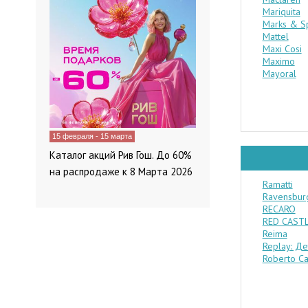
Mariquita
Marks & S
Mattel
Maxi Cosi
Maximo
Mayoral
15 февраля - 15 марта
Каталог акций Рив Гош. До 60%
на распродаже к 8 Марта 2026
Ramatti
Ravensbur
RECARO
RED CAST
Reima
Replay: Д
Roberto Ca