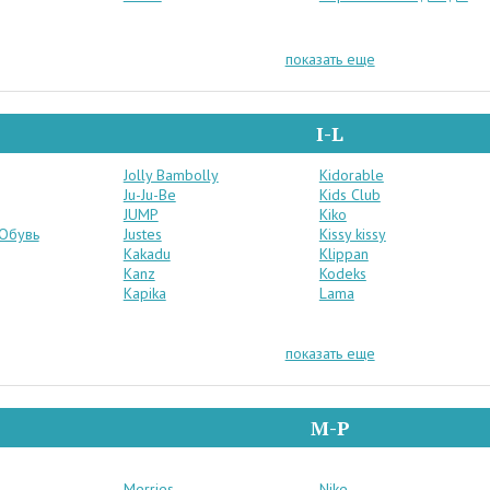
показать еще
I-L
Jolly Bambolly
Kidorable
Ju-Ju-Be
Kids Club
JUMP
Kiko
 Обувь
Justes
Kissy kissy
Kakadu
Klippan
Kanz
Kodeks
Kapika
Lama
показать еще
M-P
Merries
Nike