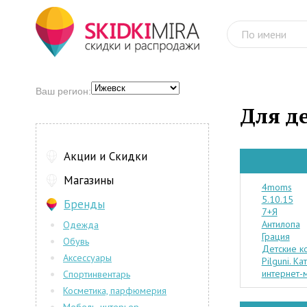
Ваш регион:
Для д
Акции и Скидки
Магазины
4moms
5.10.15
Бренды
7+Я
Антилопа
Одежда
Грация
Обувь
Детские к
Аксессуары
Pilguni. К
интернет-
Спортинвентарь
Косметика, парфюмерия