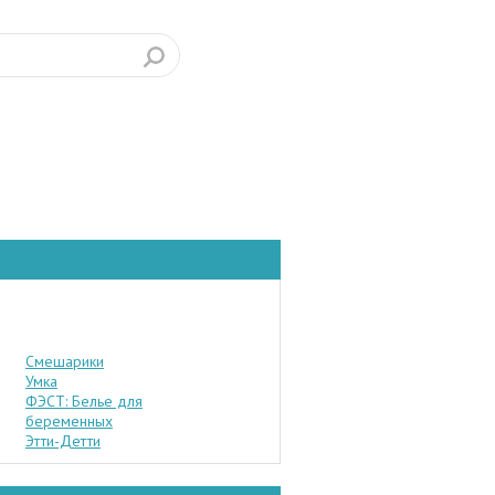
Смешарики
Умка
ФЭСТ: Белье для
беременных
Этти-Детти