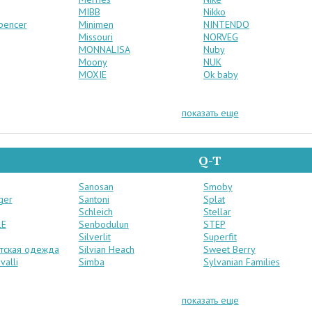
MIBB
Nikko
pencer
Minimen
NINTENDO
Missouri
NORVEG
MONNALISA
Nuby
Moony
NUK
MOXIE
Ok baby
показать еще
Q-T
Sanosan
Smoby
ger
Santoni
Splat
Schleich
Stellar
LE
Senbodulun
STEP
Silverlit
Superfit
етская одежда
Silvian Heach
Sweet Berry
valli
Simba
Sylvanian Families
показать еще