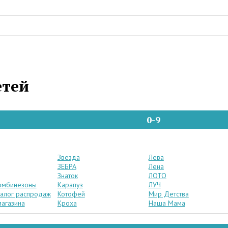
етей
0-9
Звезда
Лева
ЗЕБРА
Лена
Знаток
ЛОТО
омбинезоны
Карапуз
ЛУЧ
аталог распродаж
Котофей
Мир Детства
магазина
Кроха
Наша Мама