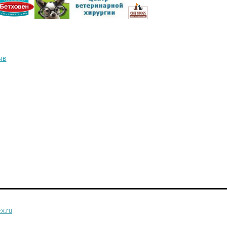
ыв
x.ru