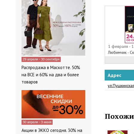
каталог товар
Для удобства
фирменный ин
приобрести н
нужно выбрат
и оформить за
назначенное 
1 февраля - 1
официального
Любимчик - С
на интересую
29 апреля - 30 сентября
выбор.
Распродажа в Маскотте. 50%
на ВСЕ и 60% на два и более
Адрес
Магазин Люби
товаров
Зоомагазин Л
ул.Пушкинская
различные ак
подробную ин
компании, та
можете изучит
Похожи
нашем веб-сай
30 апреля - 3 июня
Акции в ЭККО сегодня. 30% на