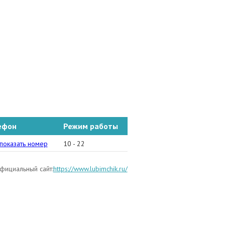
ефон
Режим работы
1-15
показать номер
10 - 22
фициальный сайт:
https://www.lubimchik.ru/