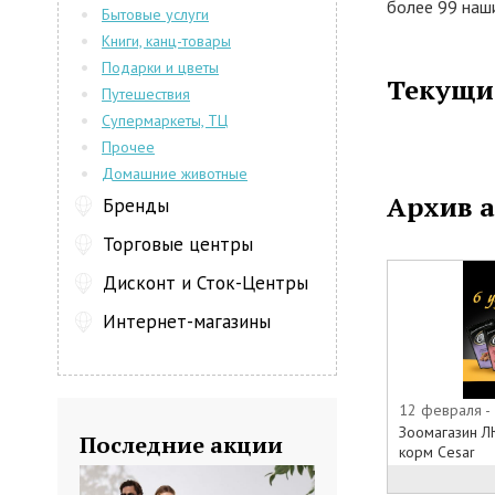
более 99 наши
Бытовые услуги
постоянно об
Книги, канц-товары
производителям
Подарки и цветы
В магазине В
Текущи
Путешествия
уходу за люб
Супермаркеты, ТЦ
консультацию
Прочее
Домашние животные
Любимчик - О
Архив 
Официальный 
Бренды
представляет
Торговые центры
навигации, бл
найти, не тол
Дисконт и Сток-Центры
но и другую 
Интернет-магазины
товаров, усло
Каталог товар
• Товары для 
(сухие корма,
12 февраля -
стрижки, сред
Зоомагазин Л
Последние акции
наполнители.
корм Cesar
• Каталог тов
Также на гла